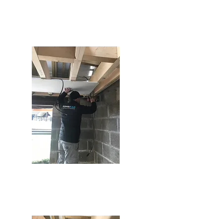
Kucaklayın
Dört Basit Adımda Kurulum
PowerBoard Infrared Isıtma
Sistemi'ni tercih ederek, evinizi
eşsiz konfor, maliyet etkin
kurulum ve olağanüstü enerji
verimliliği ile dönüştürün.
Gelişmiş infrared teknolojisinin
avantajlarını ve 10 yıl tam garanti
güvencesini yaşayın; üstün bir
ısıtma deneyiminin keyfini
çıkarın.
PowerBoard’u askılı tavan
profillerine asın