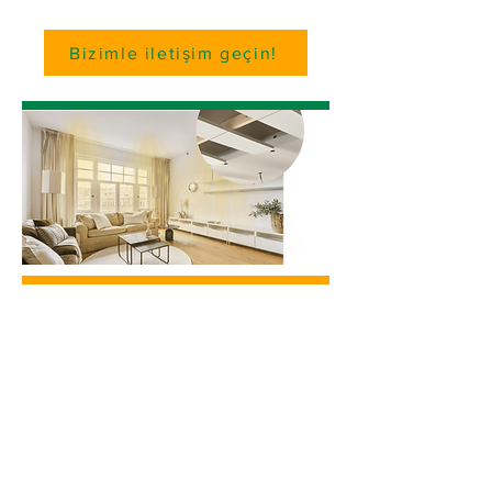
Bizimle iletişim geçin!
110-400V ve Tam Topraklı
Su Geçirmez
Yangına Dayanıklı
IEC-60355 Yüksek Gerilim Uyumlu