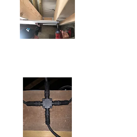
Gerekli aletlerinizi kontrol ettikten
sonra, PowerBoard'u yerine
vidalayın.