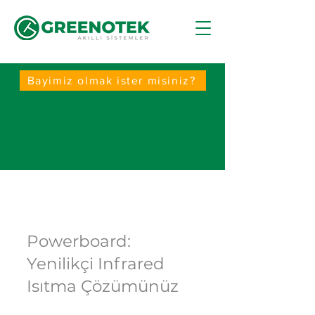
Bayimiz olmak ister misiniz?
PowerBoard
Powerboard:
Yenilikçi Infrared
Isıtma Çözümünüz