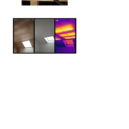
Her şeyin düzgün olduğundan
emin olarak Plug-and-Play kablo
ağaç sistemini bağlayın.
PowerBoard'un yüzeyine alçı veya
boya uygulayın (standart tavan
alçıpanına benzer şekilde).
UFH veya hava kaynaklı ısı
pompalarına kıyasla %30 Daha
Düşük Enerji