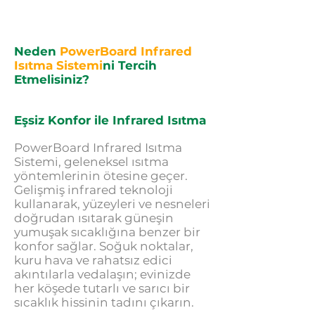
Hızlı Isınma Süresi
10+ Yıl Ömür
Neden
PowerBoard Infrared
Isıtma Sistemi
ni Tercih
Etmelisiniz?
Eşsiz Konfor ile Infrared Isıtma
PowerBoard Infrared Isıtma
Sistemi, geleneksel ısıtma
yöntemlerinin ötesine geçer.
Gelişmiş infrared teknoloji
kullanarak, yüzeyleri ve nesneleri
doğrudan ısıtarak güneşin
yumuşak sıcaklığına benzer bir
konfor sağlar. Soğuk noktalar,
kuru hava ve rahatsız edici
akıntılarla vedalaşın; evinizde
her köşede tutarlı ve sarıcı bir
sıcaklık hissinin tadını çıkarın.