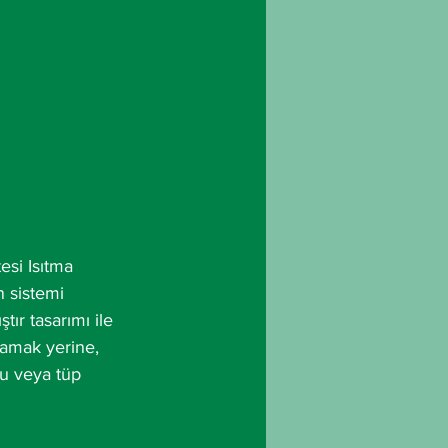
esi Isıtma 
n sistemi 
ır tasarımı ile 
lamak yerine, 
ru veya tüp 