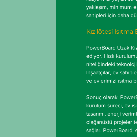
yaklaşım, minimum ene
sahipleri için daha dü
Kızılötesi Isıtma
PowerBoard Uzak Kızıl
ediyor. Hızlı kurulum
niteliğindeki teknoloj
İnşaatçılar, ev sahipl
ve evlerimizi ısıtma b
Sonuç olarak, PowerBo
kurulum süreci, ev ıs
tasarımı, enerji verim
olağanüstü projeler te
sağlar. PowerBoard, e