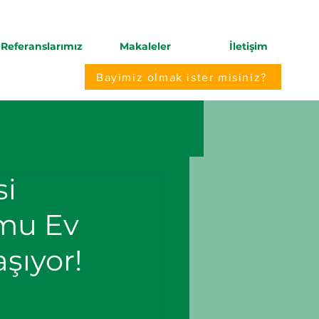
Referanslarımız
Makaleler
İletişim
Bayimiz olmak ister misiniz?
si
umu Ev
şıyor!