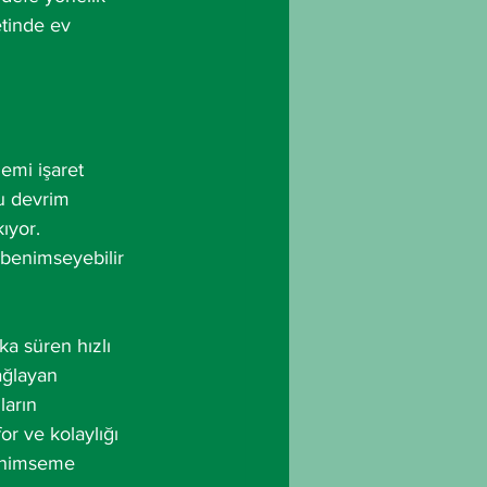
tinde ev 
emi işaret 
bu devrim 
ıyor. 
k benimseyebilir 
a süren hızlı 
ağlayan 
ların 
or ve kolaylığı 
benimseme 