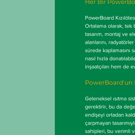
Her Bir PowerBo
PowerBoard Kızılötesi 
Ortalama olarak, tek
tasarım, montaj ve ele
alanlarını, radyatörl
sürede kaplamasını sa
nasıl hızla donatılab
inşaatçıları hem de 
PowerBoard'un 
Geleneksel ısıtma sis
gerektirir, bu da değe
endişeyi ortadan kald
çarpmayan tasarımıy
sahipleri, bu verimli