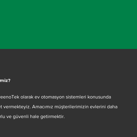
imiz?
reenoTek
olarak ev otomasyon sistemleri konusunda
Duvar veya Tavan Isıtma:
ubis
t vermekteyiz. Amacımız müşterilerimizin evlerini daha
Kurulum, Faydaları ve
Den
rlu ve güvenli hale getirmektir.
Maliyet Karşılaştırması