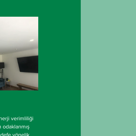
ji verimliliği 
an odaklanmış 
edefe yönelik 