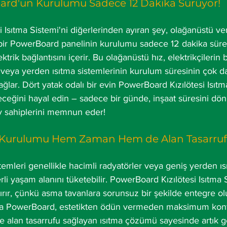
ard'un Kurulumu Sadece 12 Dakika Sürüyor!
Isıtma Sistemi'ni diğerlerinden ayıran şey, olağanüstü verim
 bir PowerBoard panelinin kurulumu sadece 12 dakika sürer
ktrik bağlantısını içerir. Bu olağanüstü hız, elektrikçileri
er veya yerden ısıtma sistemlerinin kurulum süresinin çok da
ğlar. Dört yatak odalı bir evin PowerBoard Kızılötesi Isıtma
ileceğini hayal edin – sadece bir günde, inşaat süresini d
ev sahiplerini memnun eder!
Kurulumu Hem Zaman Hem de Alan Tasarrufu
temleri genellikle hacimli radyatörler veya geniş yerden ısı
rli yaşam alanını tüketebilir. PowerBoard Kızılötesi Isıtma 
ırır, çünkü asma tavanlara sorunsuz bir şekilde entegre ol
la PowerBoard, estetikten ödün vermeden maksimum konfo
 ve alan tasarrufu sağlayan ısıtma çözümü sayesinde artık g