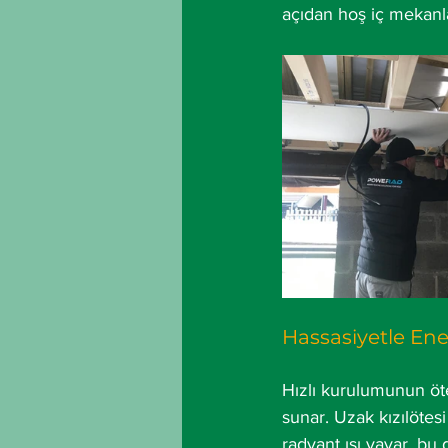
açıdan hoş iç mekanlar
Hassasiyetle Enerj
Hızlı kurulumunun öte
sunar. Uzak kızılötes
radyant ısı yayar, bu 