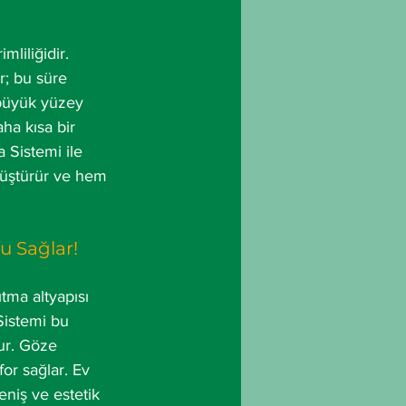
liliğidir. 
; bu süre 
n büyük yüzey 
ha kısa bir 
 Sistemi ile 
önüştürür ve hem 
 Sağlar!
tma altyapısı 
Sistemi bu 
ur. Göze 
r sağlar. Ev 
eniş ve estetik 