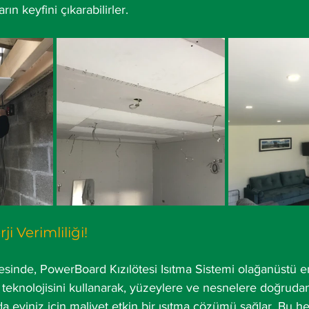
ın keyfini çıkarabilirler.
i Verimliliği!
sinde, PowerBoard Kızılötesi Isıtma Sistemi olağanüstü ener
i teknolojisini kullanarak, yüzeylere ve nesnelere doğrud
da eviniz için maliyet etkin bir ısıtma çözümü sağlar. Bu h