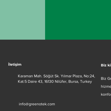
İletişim
Biz k
Karaman Mah. Söğüt Sk. Yılmar Plaza, No:24,
Biz
G
Kat:5 Daire 43, 16130 Nilüfer, Bursa, Turkey
Uzun Pil Ömrüne Sahip
hizme
Akıllı Ev Cihazları Almak
konfo
İçin 4 İyi Sebep
info@greenotek.com