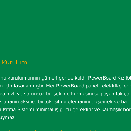
z Kurulum
ma kurulumlarının günleri geride kaldı. PowerBoard Kızılöt
 için tasarlanmıştır. Her PowerBoard paneli, elektrikçileri
a hızlı ve sorunsuz bir şekilde kurmasını sağlayan tak-çalışt
n ısıtmanın aksine, birçok ısıtma elemanını döşemek ve bağ
 Isıtma Sistemi minimal iş gücü gerektirir ve karmaşık bo
duymaz.