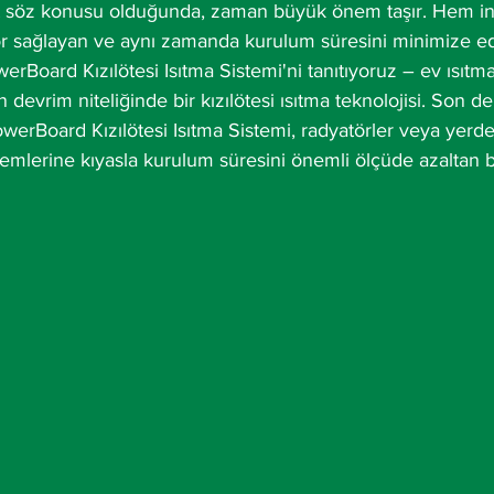
lat söz konusu olduğunda, zaman büyük önem taşır. Hem in
for sağlayan ve aynı zamanda kurulum süresini minimize ed
werBoard Kızılötesi Isıtma Sistemi'ni tanıtıyoruz – ev ısıt
n devrim niteliğinde bir kızılötesi ısıtma teknolojisi. Son de
werBoard Kızılötesi Isıtma Sistemi, radyatörler veya yerden
temlerine kıyasla kurulum süresini önemli ölçüde azaltan b