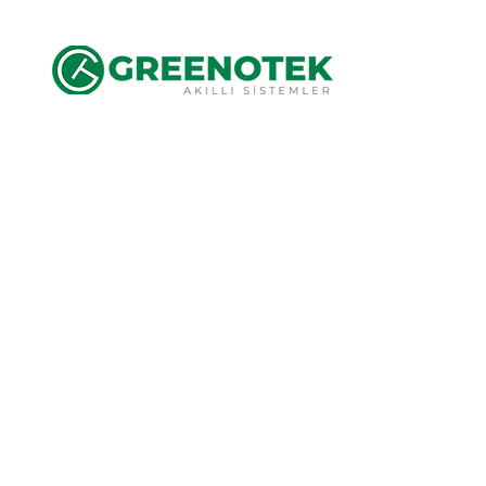
Panjur Ak
(Switching