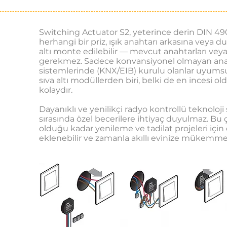
Switching Actuator S2, yeterince derin DIN 490
herhangi bir priz, ışık anahtarı arkasına veya du
altı monte edilebilir — mevcut anahtarları veya
gerekmez. Sadece konvansiyonel olmayan anah
sistemlerinde (KNX/EIB) kurulu olanlar uyumsu
sıva altı modüllerden biri, belki de en incesi 
kolaydır.
Dayanıklı ve yenilikçi radyo kontrollü teknoloj
sırasında özel becerilere ihtiyaç duyulmaz. Bu 
olduğu kadar yenileme ve tadilat projeleri için 
eklenebilir ve zamanla akıllı evinize mükemmel 