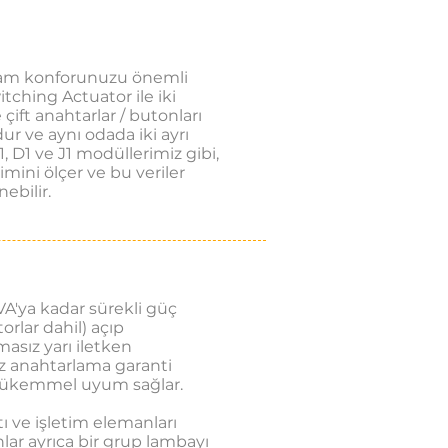
yaşam konforunuzu önemli
witching Actuator ile iki
 çift anahtarlar / butonları
ur ve aynı odada iki ayrı
 D1 ve J1 modüllerimiz gibi,
mini ölçer ve bu veriler
ebilir.
A'ya kadar sürekli güç
orlar dahil) açıp
asız yarı iletken
iz anahtarlama garanti
in mükemmel uyum sağlar.
ntı ve işletim elemanları
nlar ayrıca bir grup lambayı