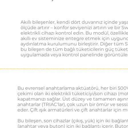
Akıllı bileşenler, kendi dört duvarınız içinde 
ölçüde artırır – konfor seviyenizi artırın ve bir S
elektrikli cihazı kontrol edin. Bu modül, özellikle
akıllı ev sisteminize entegre etmek için uygund
aydınlatma kurulumunu birleştirir. Diğer tüm S1,
bu bileşen de tüm bağlı tüketicilerin güç tüketi
uygulamada veya kontrol panelinde görüntülen
Bu evrensel anahtarlama aktüatörü, her biri 500V
çekimi olan iki elektrikli tüketiciyi/son cihazı (mot
kapatmanızı sağlar. Üst düzey ve tamamen aşınm
anahtarlar (TRIAC'lar), çok uzun bir ömür ve sess
eder. Çift ışık armatürleri ve çift anahtarlar iç
Bu bileşen, son cihazlar (çıkış, yük) için iki bağla
(anahtar veya buton) için iki bağlantı içerir. Buto