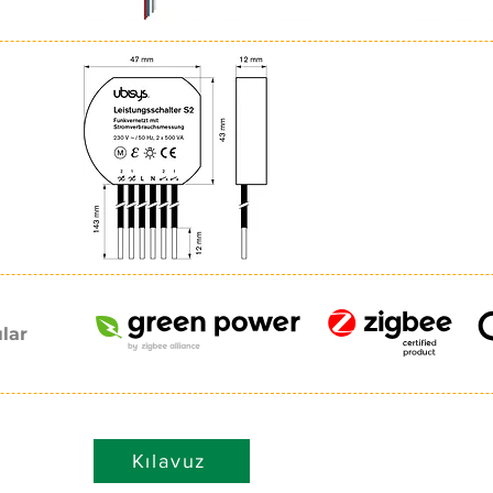
ılar
Kılavuz