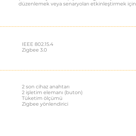
düzenlemek veya senaryoları etkinleştirmek için d
IEEE 802.15.4
Zigbee 3.0
2 son cihaz anahtarı
2 işletim elemanı (buton)
Tüketim ölçümü
Zigbee yönlendirici