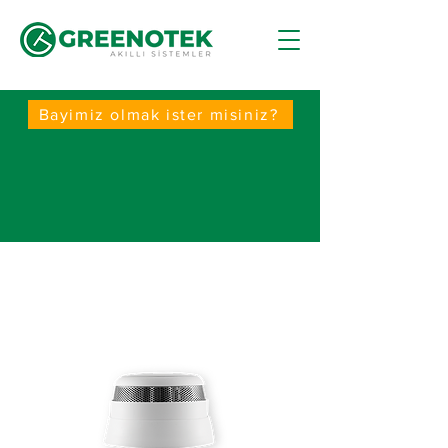
Bayimiz olmak ister misiniz?
Duman Alarmı (Smoke
Alarm)