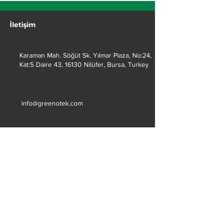
İletişim
Karaman Mah. Söğüt Sk. Yılmar Plaza, No:24,
Kat:5 Daire 43, 16130 Nilüfer, Bursa, Turkey
info@greenotek.com
+90 224 246 88 85
Sertifikalar