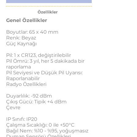
Özellikler
Genel Özellikler
Boyutlar: 65 x 40 mm
Renk: Beyaz
Güç Kaynağı
Pil: 1 x CR123, değiştirilebilir
Pil Ömrü: 3 yıl, her 5 dakikada bir
raporlama
Pil Seviyesi ve Düşük Pil Uyarısı:
Raporlanabilir
Radyo Özellikleri
Duyarlılık: -92 dBm
Çıkış Gücü: Tipik +4 dBm
Çevre
IP Sınıfı: IP20
Çalışma Sıcaklığı: 0 ile +50°C
Bağıl Nem: %10 - %95, yoğuşmasız
Duman Sensörü Özellikleri