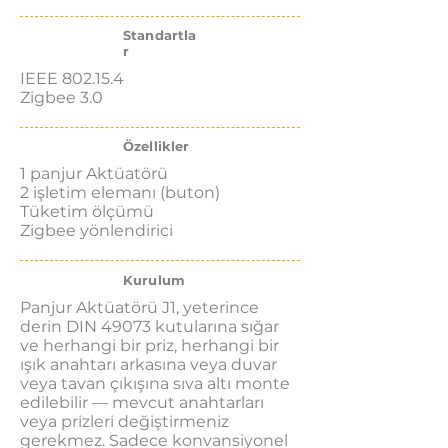
Standartla
r
IEEE 802.15.4
Zigbee 3.0
Özellikler
1 panjur Aktüatörü
2 işletim elemanı (buton)
Tüketim ölçümü
Zigbee yönlendirici
Kurulum
Panjur Aktüatörü J1, yeterince
derin DIN 49073 kutularına sığar
ve herhangi bir priz, herhangi bir
ışık anahtarı arkasına veya duvar
veya tavan çıkışına sıva altı monte
edilebilir — mevcut anahtarları
veya prizleri değiştirmeniz
gerekmez. Sadece konvansiyonel