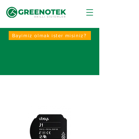
Bayimiz olmak ister misiniz?
Panjur Aktüatörü
(Shutter Actuator J1)