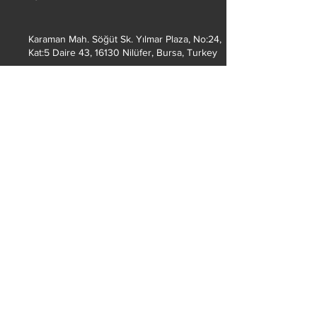
Karaman Mah. Söğüt Sk. Yılmar Plaza, No:24,
Kat:5 Daire 43, 16130 Nilüfer, Bursa, Turkey
info@greenotek.com
+90 224 246 88 85
Sertifikalar
Biz kimiz?